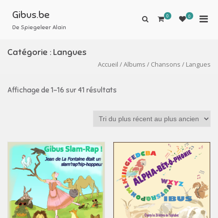
Aller
au
Gibus.be
0
Men
0
Afficher
contenu
le
De Spiegeleer Alain
prin
formulaire
pou
de
Catégorie :
Langues
mobi
recherche
Accueil
/
Albums
/
Chansons
/ Langues
Affichage de 1–16 sur 41 résultats