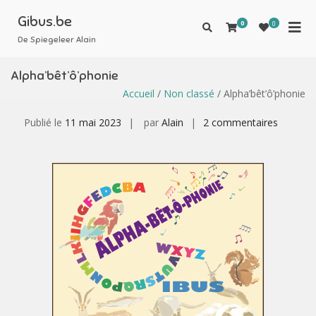
Gibus.be
0
0
De Spiegeleer Alain
Alpha’bêt’ô’phonie
Accueil
/
Non classé
/ Alpha’bêt’ô’phonie
Publié le
11 mai 2023
par
Alain
2 commentaires