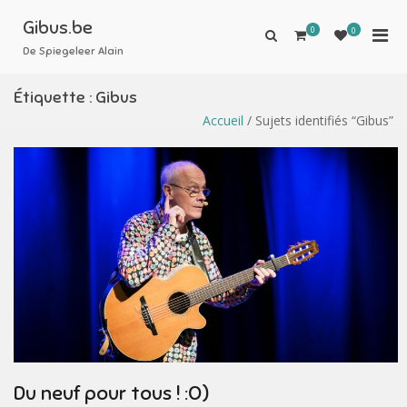
Aller
au
Gibus.be
0
Men
0
Afficher
contenu
le
De Spiegeleer Alain
prin
formulaire
pou
de
Étiquette :
Gibus
mobi
recherche
Accueil
/ Sujets identifiés “Gibus”
Du neuf pour tous ! :O)