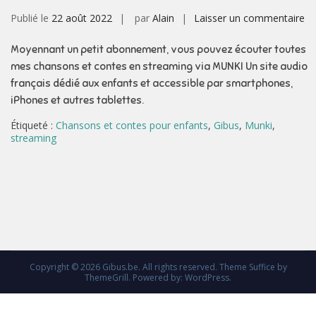
su
Publié le
22 août 2022
par
Alain
Laisser un commentaire
D
Moyennant un petit abonnement, vous pouvez écouter toutes
ne
mes chansons et contes en streaming via MUNKI Un site audio
po
français dédié aux enfants et accessible par smartphones,
to
iPhones et autres tablettes.
!
:O
Étiqueté :
Chansons et contes pour enfants
,
Gibus
,
Munki
,
streaming
Copyright © 2026
Gibus.be
. All rights reserved. Theme
Suffice
by
ThemeGrill. Powered by:
WordPress
.