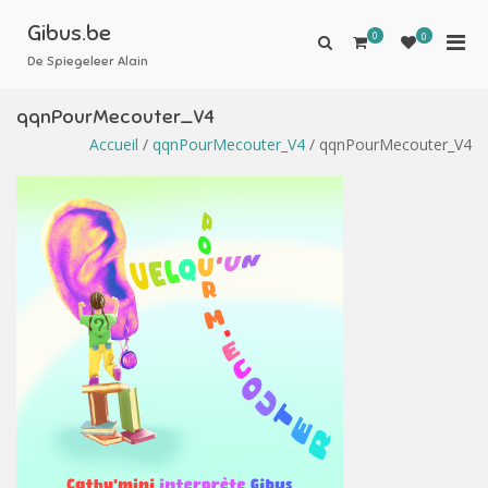
Aller
au
Gibus.be
0
Men
0
Afficher
contenu
le
De Spiegeleer Alain
prin
formulaire
pou
de
qqnPourMecouter_V4
mobi
recherche
Accueil
/
qqnPourMecouter_V4
/ qqnPourMecouter_V4