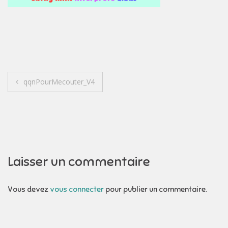
Navigation
qqnPourMecouter_V4
de
l’article
Laisser un commentaire
Vous devez
vous connecter
pour publier un commentaire.