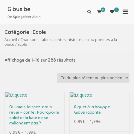
Aller
au
Gibus.be
0
Men
0
Afficher
contenu
le
De Spiegeleer Alain
prin
formulaire
pou
de
Catégorie :
Ecole
mobi
recherche
Accueil
/
Chansons, fables, contes, histoires et/ou poèmes à la
pièce
/ Ecole
Affichage de 1–16 sur 288 résultats
Oui mais, laissez-nous
Riquet à la houppe –
rêver – conte : Pourquoi le
Gibus raconte
soleil et la lune ne se
0,99
€
–
1,99
€
mélangent pas ?
0,99
€
–
1,99
€