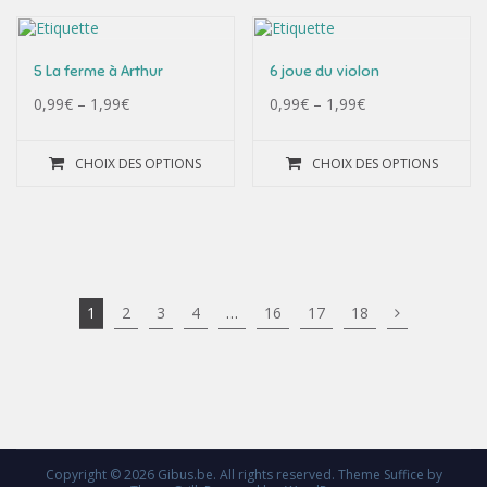
5 La ferme à Arthur
6 joue du violon
0,99
€
–
1,99
€
0,99
€
–
1,99
€
CHOIX DES OPTIONS
CHOIX DES OPTIONS
1
2
3
4
…
16
17
18
Copyright © 2026
Gibus.be
. All rights reserved. Theme
Suffice
by