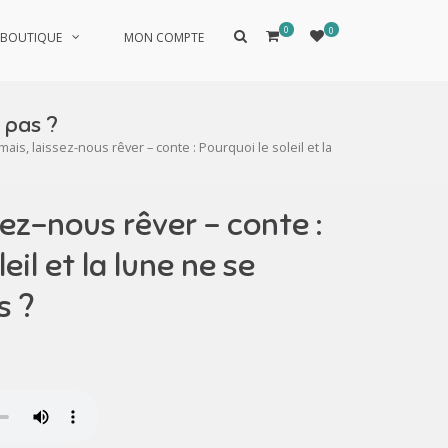
0
0
Afficher
BOUTIQUE
MON COMPTE
le
formulaire
de
recherche
t pas ?
mais, laissez-nous rêver – conte : Pourquoi le soleil et la
sez-nous rêver – conte :
eil et la lune ne se
s ?