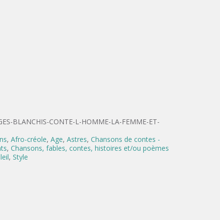
GES-BLANCHIS-CONTE-L-HOMME-LA-FEMME-ET-
ans
,
Afro-créole
,
Age
,
Astres
,
Chansons de contes -
ts
,
Chansons, fables, contes, histoires et/ou poèmes
leil
,
Style