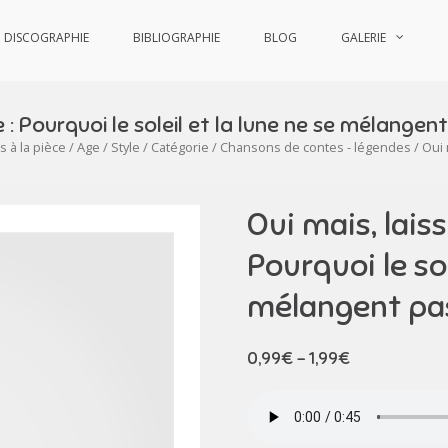
DISCOGRAPHIE
BIBLIOGRAPHIE
BLOG
GALERIE
 : Pourquoi le soleil et la lune ne se mélangen
 à la pièce
/
Age
/
Style
/
Catégorie
/
Chansons de contes - légendes
/ Oui 
Oui mais, lais
Pourquoi le sol
mélangent pa
0,99
€
–
1,99
€