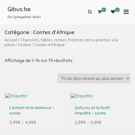
Aller
au
Gibus.be
0
Men
0
Afficher
contenu
le
De Spiegeleer Alain
prin
formulaire
pou
de
Catégorie :
Contes d'Afrique
mobi
recherche
Accueil
/
Chansons, fables, contes, histoires et/ou poèmes à la
pièce
/
Contes
/ Contes d'Afrique
Affichage de 1–16 sur 74 résultats
L’enfant et le tambour –
Gohyou et la forêt
conte
interdite – conte
3,99
€
–
4,99
€
2,99
€
–
3,99
€