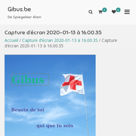
Aller
au
Gibus.be
0
Men
0
Afficher
contenu
le
De Spiegeleer Alain
prin
formulaire
pou
de
Capture d’écran 2020-01-13 à 16.00.35
mobi
recherche
Accueil
/
Capture d’écran 2020-01-13 à 16.00.35
/ Capture
d’écran 2020-01-13 à 16.00.35