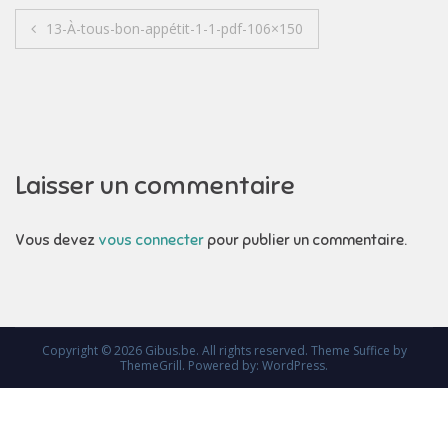
Navigation
13-À-tous-bon-appétit-1-1-pdf-106×150
de
l’article
Laisser un commentaire
Vous devez
vous connecter
pour publier un commentaire.
Copyright © 2026
Gibus.be
. All rights reserved. Theme
Suffice
by
ThemeGrill. Powered by:
WordPress
.