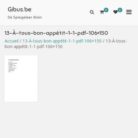
Aller
au
Gibus.be
0
Men
0
Afficher
contenu
le
De Spiegeleer Alain
prin
formulaire
pou
de
13-À-tous-bon-appétit-1-1-pdf-106×150
mobi
recherche
Accueil
/
13-À-tous-bon-appétit-1-1-pdf-106×150
/ 13-À-tous-
bon-appétit-1-1-pdf-106×150