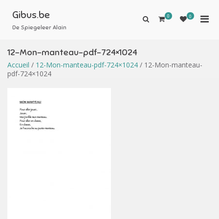
Aller
au
Gibus.be
0
Men
0
Afficher
contenu
le
De Spiegeleer Alain
prin
formulaire
pou
de
12-Mon-manteau-pdf-724×1024
mobi
recherche
Accueil
/
12-Mon-manteau-pdf-724×1024
/ 12-Mon-manteau-
pdf-724×1024