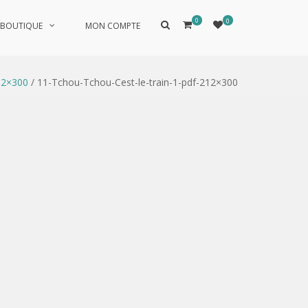
0
0
Afficher
BOUTIQUE
MON COMPTE
le
formulaire
de
recherche
12×300
/ 11-Tchou-Tchou-Cest-le-train-1-pdf-212×300