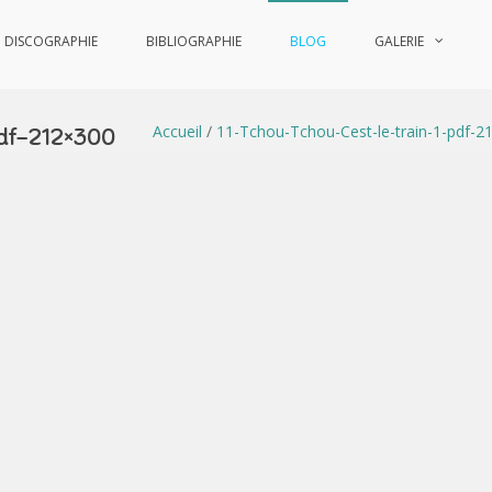
DISCOGRAPHIE
BIBLIOGRAPHIE
BLOG
GALERIE
Accueil
/
11-Tchou-Tchou-Cest-le-train-1-pdf-2
df-212×300