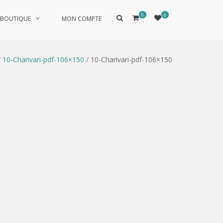
0
0
Afficher
BOUTIQUE
MON COMPTE
le
formulaire
de
recherche
/
10-Charivari-pdf-106×150
/ 10-Charivari-pdf-106×150