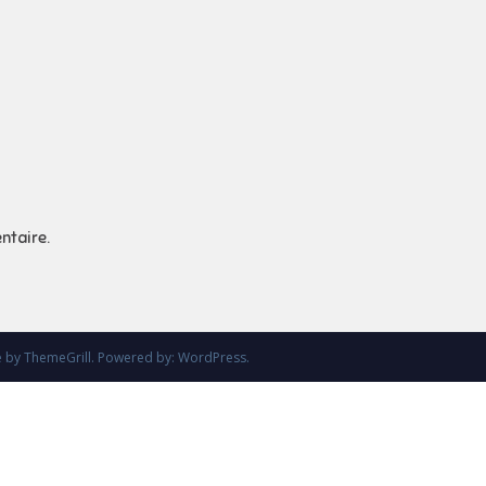
ntaire.
e
by ThemeGrill. Powered by:
WordPress
.