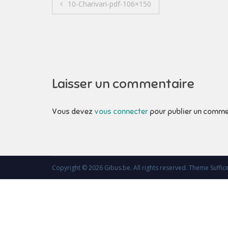
Navigation
10-Charivari-pdf-106×150
de
l’article
Laisser un commentaire
Vous devez
vous connecter
pour publier un comme
Copyright © 2026
Gibus.be
. All rights reserved. Theme
Suffic