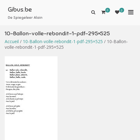
Aller
au
Gibus.be
0
Men
0
Afficher
contenu
le
De Spiegeleer Alain
prin
formulaire
pou
de
10-Ballon-volle-rebondit-1-pdf-295×525
mobi
recherche
Accueil
/
10-Ballon-volle-rebondit-1-pdf-295×525
/ 10-Ballon-
volle-rebondit-1-pdf-295×525