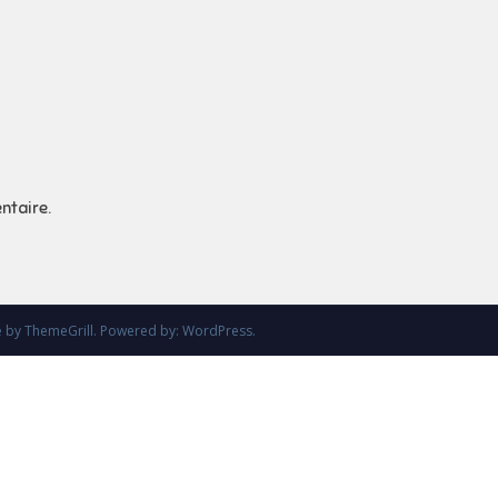
ntaire.
e
by ThemeGrill. Powered by:
WordPress
.