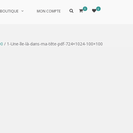
0
0
Afficher
BOUTIQUE
MON COMPTE
le
formulaire
de
recherche
00
/ 1-Une-île-là-dans-ma-tête-pdf-724×1024-100×100