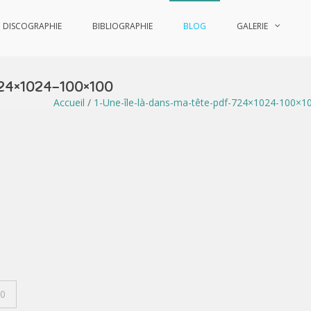
DISCOGRAPHIE
BIBLIOGRAPHIE
BLOG
GALERIE
24×1024-100×100
Accueil
/
1-Une-île-là-dans-ma-tête-pdf-724×1024-100×1
00