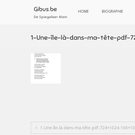
Aller
au
Gibus.be
HOME
BIOGRAPHIE
contenu
De Spiegeleer Alain
1-Une-île-là-dans-ma-tête-pdf-7
Navigation
1-Une-île-là-dans-ma-tête-pdf-724×1024-100×1