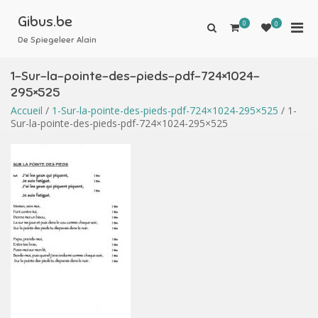
Aller
au
Gibus.be
0
Men
0
Afficher
contenu
le
De Spiegeleer Alain
prin
formulaire
pou
de
1-Sur-la-pointe-des-pieds-pdf-724×1024-
mobi
recherche
295×525
Accueil
/
1-Sur-la-pointe-des-pieds-pdf-724×1024-295×525
/ 1-
Sur-la-pointe-des-pieds-pdf-724×1024-295×525