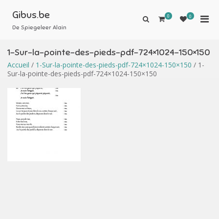
Aller
au
Gibus.be
0
Men
0
Afficher
contenu
le
De Spiegeleer Alain
prin
formulaire
pou
de
1-Sur-la-pointe-des-pieds-pdf-724×1024-150×150
mobi
recherche
Accueil
/
1-Sur-la-pointe-des-pieds-pdf-724×1024-150×150
/ 1-
Sur-la-pointe-des-pieds-pdf-724×1024-150×150