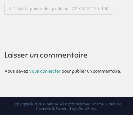
Navigation
1-Sur-la-pointe-des-pieds-pdf-724×1024-150×150
de
l’article
Laisser un commentaire
Vous devez
vous connecter
pour publier un commentaire.
Copyright © 2026
Gibus.be
. All rights reserved. Theme
Suffice
by
ThemeGrill. Powered by:
WordPress
.