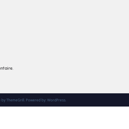
ntaire.
e
by ThemeGrill. Powered by:
WordPress
.