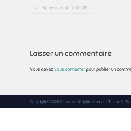
Navigation
1-Soley-leve-pdf-750×420
de
l’article
Laisser un commentaire
Vous devez
vous connecter
pour publier un comme
Copyright © 2026
Gibus.be
. All rights reserved. Theme
Suffic