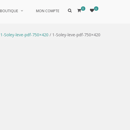
0
0
Afficher
BOUTIQUE
MON COMPTE
le
formulaire
de
recherche
/
1-Soley-leve-pdf-750×420
/ 1-Soley-leve-pdf-750×420