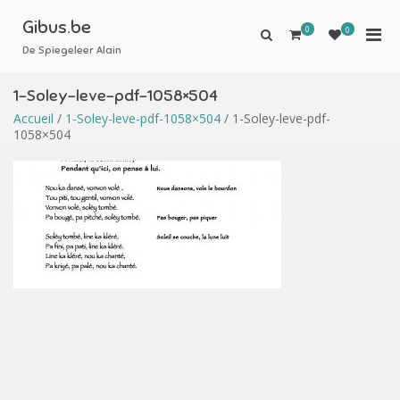
Aller
au
Gibus.be
0
Men
0
Afficher
contenu
le
De Spiegeleer Alain
prin
formulaire
pou
de
1-Soley-leve-pdf-1058×504
mobi
recherche
Accueil
/
1-Soley-leve-pdf-1058×504
/ 1-Soley-leve-pdf-
1058×504