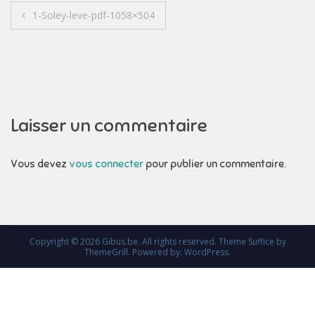
Navigation
1-Soley-leve-pdf-1058×504
de
l’article
Laisser un commentaire
Vous devez
vous connecter
pour publier un commentaire.
Copyright © 2026
Gibus.be
. All rights reserved. Theme
Suffice
by
ThemeGrill. Powered by:
WordPress
.