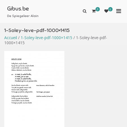
Aller
au
Gibus.be
0
Men
0
Afficher
contenu
le
De Spiegeleer Alain
prin
formulaire
pou
de
1-Soley-leve-pdf-1000×1415
mobi
recherche
Accueil
/
1-Soley-leve-pdf-1000×1415
/ 1-Soley-leve-pdf-
1000×1415