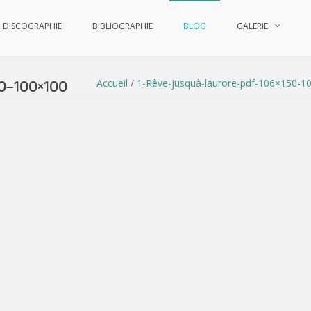
DISCOGRAPHIE
BIBLIOGRAPHIE
BLOG
GALERIE
Accueil
/
1-Rêve-jusquà-laurore-pdf-106×150-1
0-100×100