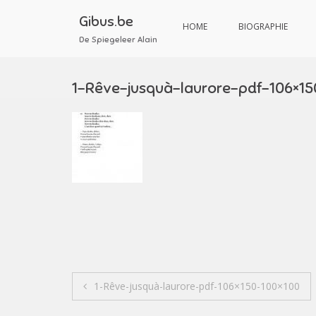
Aller
au
Gibus.be
HOME
BIOGRAPHIE
contenu
De Spiegeleer Alain
1-Rêve-jusquà-laurore-pdf-106×15
Navigation
1-Rêve-jusquà-laurore-pdf-106×150-100×100
de