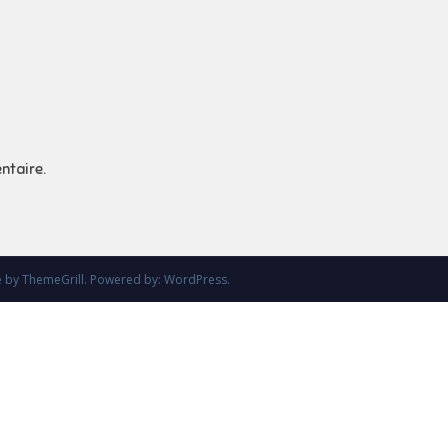
ntaire.
e
by ThemeGrill. Powered by:
WordPress
.