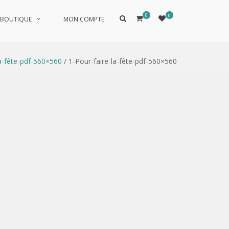
0
0
Afficher
BOUTIQUE
MON COMPTE
le
formulaire
de
recherche
la-fête-pdf-560×560
/ 1-Pour-faire-la-fête-pdf-560×560