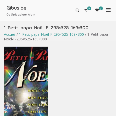
Aller
au
Gibus.be
0
Men
0
Afficher
contenu
le
De Spiegeleer Alain
prin
formulaire
pou
de
1-Petit-papa-Noël-F-295×525-169×300
mobi
recherche
Accueil
/
1-Petit-papa-Noël-F-295×525-169×300
/ 1-Petit-papa-
Noël-F-295×525-169×300