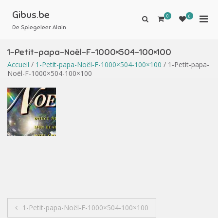
Aller
au
Gibus.be
0
Men
0
Afficher
contenu
le
De Spiegeleer Alain
prin
formulaire
pou
de
1-Petit-papa-Noël-F-1000×504-100×100
mobi
recherche
Accueil
/
1-Petit-papa-Noël-F-1000×504-100×100
/ 1-Petit-papa-
Noël-F-1000×504-100×100
Navigation
1-Petit-papa-Noël-F-1000×504-100×100