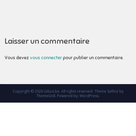
de
l’article
Laisser un commentaire
Vous devez
vous connecter
pour publier un commentaire.
Copyright © 2026
Gibus.be
. All rights reserved. Theme
Suffice
by
ThemeGrill. Powered by:
WordPress
.