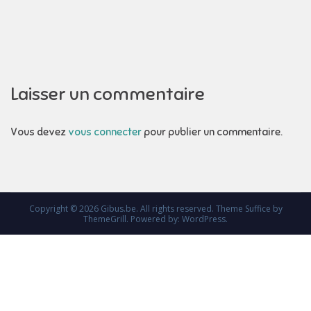
de
l’article
Laisser un commentaire
Vous devez
vous connecter
pour publier un commentaire.
Copyright © 2026
Gibus.be
. All rights reserved. Theme
Suffice
by
ThemeGrill. Powered by:
WordPress
.