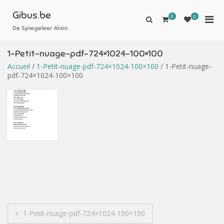
Aller
au
Gibus.be
0
Men
0
Afficher
contenu
le
De Spiegeleer Alain
prin
formulaire
pou
de
1-Petit-nuage-pdf-724×1024-100×100
mobi
recherche
Accueil
/
1-Petit-nuage-pdf-724×1024-100×100
/ 1-Petit-nuage-
pdf-724×1024-100×100
Navigation
1-Petit-nuage-pdf-724×1024-100×100