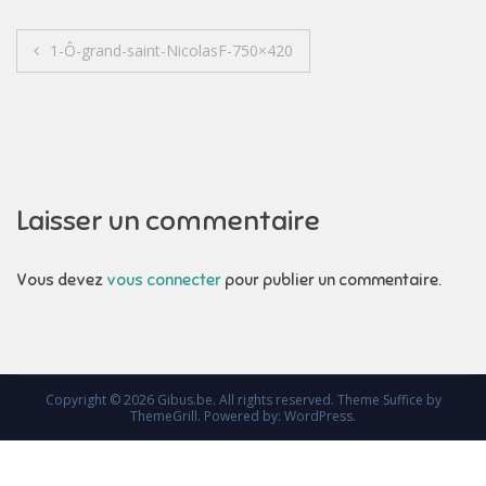
Navigation
1-Ô-grand-saint-NicolasF-750×420
de
l’article
Laisser un commentaire
Vous devez
vous connecter
pour publier un commentaire.
Copyright © 2026
Gibus.be
. All rights reserved. Theme
Suffice
by
ThemeGrill. Powered by:
WordPress
.