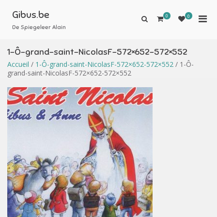
Aller
au
Gibus.be
0
Men
0
Afficher
contenu
le
De Spiegeleer Alain
prin
formulaire
pou
de
1-Ô-grand-saint-NicolasF-572×652-572×552
mobi
recherche
Accueil
/
1-Ô-grand-saint-NicolasF-572×652-572×552
/ 1-Ô-
grand-saint-NicolasF-572×652-572×552