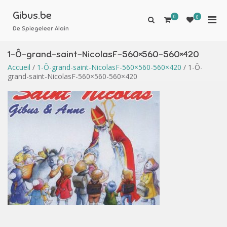
Aller
au
Gibus.be
0
Men
0
Afficher
contenu
le
De Spiegeleer Alain
prin
formulaire
pou
de
1-Ô-grand-saint-NicolasF-560×560-560×420
mobi
recherche
Accueil
/
1-Ô-grand-saint-NicolasF-560×560-560×420
/ 1-Ô-
grand-saint-NicolasF-560×560-560×420