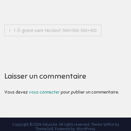
Navigation
1-Ô-grand-saint-NicolasF-560×560-560×420
de
l’article
Laisser un commentaire
Vous devez
vous connecter
pour publier un commentaire.
Copyright © 2026
Gibus.be
. All rights reserved. Theme
Suffice
by
ThemeGrill. Powered by:
WordPress
.