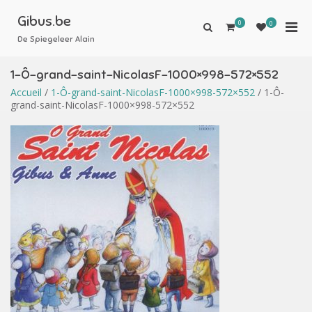
Aller
au
Gibus.be
0
Men
0
Afficher
contenu
le
De Spiegeleer Alain
prin
formulaire
pou
de
1-Ô-grand-saint-NicolasF-1000×998-572×552
mobi
recherche
Accueil
/
1-Ô-grand-saint-NicolasF-1000×998-572×552
/ 1-Ô-
grand-saint-NicolasF-1000×998-572×552