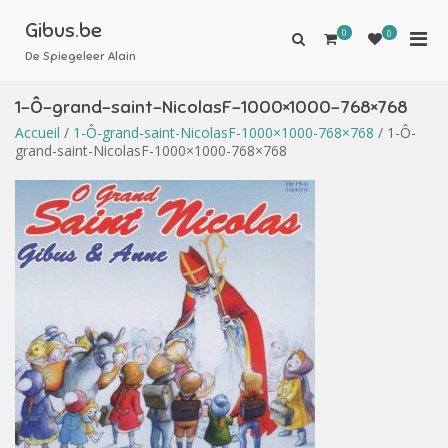
Aller
au
Gibus.be
0
Men
0
Afficher
contenu
le
De Spiegeleer Alain
prin
formulaire
pou
de
1-Ô-grand-saint-NicolasF-1000×1000-768×768
mobi
recherche
Accueil
/
1-Ô-grand-saint-NicolasF-1000×1000-768×768
/ 1-Ô-
grand-saint-NicolasF-1000×1000-768×768