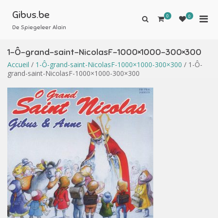
Aller
au
Gibus.be
0
Men
0
Afficher
contenu
le
De Spiegeleer Alain
prin
formulaire
pou
de
1-Ô-grand-saint-NicolasF-1000×1000-300×300
mobi
recherche
Accueil
/
1-Ô-grand-saint-NicolasF-1000×1000-300×300
/ 1-Ô-
grand-saint-NicolasF-1000×1000-300×300