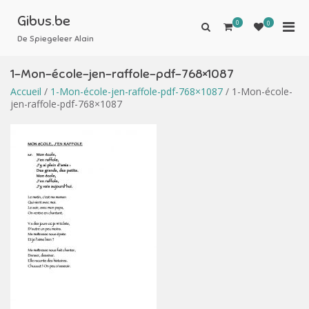
Aller
au
Gibus.be
0
Men
0
Afficher
contenu
le
De Spiegeleer Alain
prin
formulaire
pou
de
1-Mon-école-jen-raffole-pdf-768×1087
mobi
recherche
Accueil
/
1-Mon-école-jen-raffole-pdf-768×1087
/ 1-Mon-école-
jen-raffole-pdf-768×1087