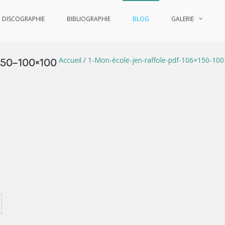
DISCOGRAPHIE
BIBLIOGRAPHIE
BLOG
GALERIE
Accueil
/
1-Mon-école-jen-raffole-pdf-106×150-10
150-100×100