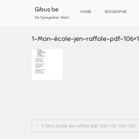
Aller
au
Gibus.be
HOME
BIOGRAPHIE
contenu
De Spiegeleer Alain
1-Mon-école-jen-raffole-pdf-106×
Navigation
1-Mon-école-jen-raffole-pdf-106×150-100×100
de