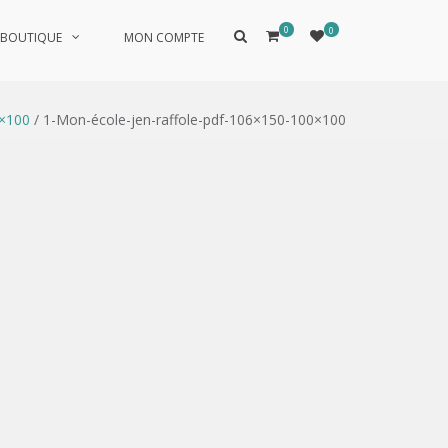
0
0
Afficher
BOUTIQUE
MON COMPTE
le
formulaire
de
recherche
0×100
/ 1-Mon-école-jen-raffole-pdf-106×150-100×100