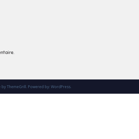
ntaire.
e
by ThemeGrill. Powered by:
WordPress
.