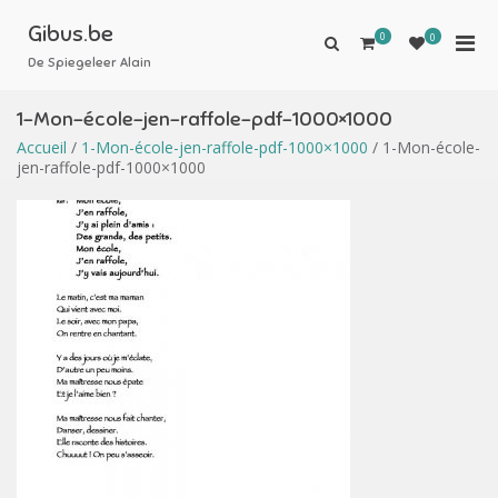
Aller
au
Gibus.be
0
Men
0
Afficher
contenu
le
De Spiegeleer Alain
prin
formulaire
pou
de
1-Mon-école-jen-raffole-pdf-1000×1000
mobi
recherche
Accueil
/
1-Mon-école-jen-raffole-pdf-1000×1000
/ 1-Mon-école-
jen-raffole-pdf-1000×1000