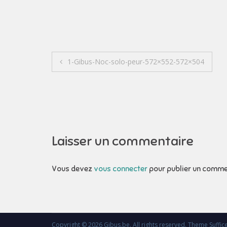
Navigation
1-Gibus-Noc-solo-peur-572×552-572×504
de
l’article
Laisser un commentaire
Vous devez
vous connecter
pour publier un comme
Copyright © 2026
Gibus.be
. All rights reserved. Theme
Suffic