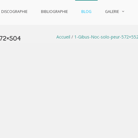
DISCOGRAPHIE
BIBLIOGRAPHIE
BLOG
GALERIE
Accueil
/
1-Gibus-Noc-solo-peur-572×55
572×504