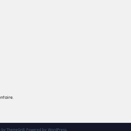
ntaire.
e
by ThemeGrill. Powered by:
WordPress
.