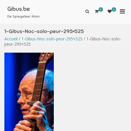
Aller
au
Gibus.be
0
Men
0
Afficher
contenu
le
De Spiegeleer Alain
prin
formulaire
pou
de
1-Gibus-Noc-solo-peur-295×525
mobi
recherche
Accueil
/
1-Gibus-Noc-solo-peur-295×525
/ 1-Gibus-Noc-solo-
peur-295×525