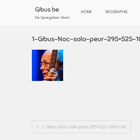
Aller
au
Gibus.be
HOME
BIOGRAPHIE
contenu
De Spiegeleer Alain
1-Gibus-Noc-solo-peur-295×525-1
Navigation
1-Gibus-Noc-solo-peur-295×525-100×100
de