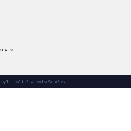
ntaire.
e
by ThemeGrill. Powered by:
WordPress
.