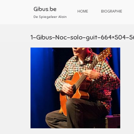
Aller
au
Gibus.be
HOME
BIOGRAPHIE
contenu
De Spiegeleer Alain
1-Gibus-Noc-solo-guit-664×504-