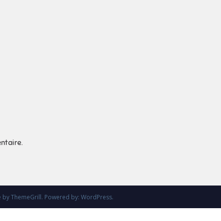
ntaire.
e
by ThemeGrill. Powered by:
WordPress
.