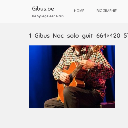
Aller
au
Gibus.be
HOME
BIOGRAPHIE
contenu
De Spiegeleer Alain
1-Gibus-Noc-solo-guit-664×420-5