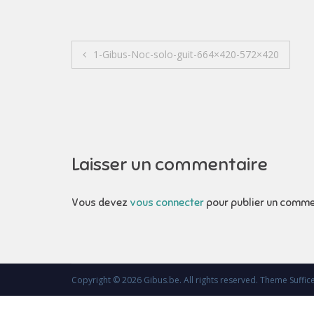
Navigation
1-Gibus-Noc-solo-guit-664×420-572×420
de
l’article
Laisser un commentaire
Vous devez
vous connecter
pour publier un comme
Copyright © 2026
Gibus.be
. All rights reserved. Theme
Suffic