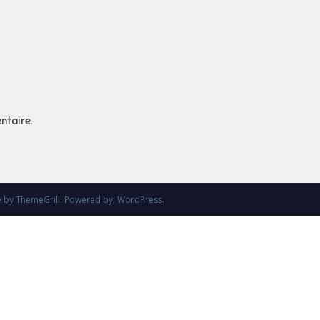
ntaire.
e
by ThemeGrill. Powered by:
WordPress
.