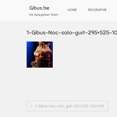
Aller
au
Gibus.be
HOME
BIOGRAPHIE
contenu
De Spiegeleer Alain
1-Gibus-Noc-solo-guit-295×525-1
Navigation
1-Gibus-Noc-solo-guit-295×525-100×100
de