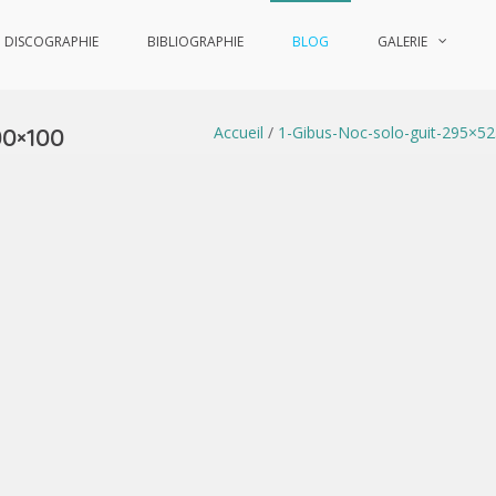
DISCOGRAPHIE
BIBLIOGRAPHIE
BLOG
GALERIE
Accueil
/
1-Gibus-Noc-solo-guit-295×5
00×100