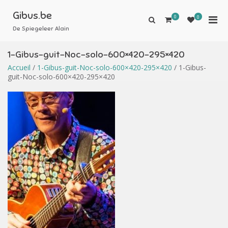
Aller
au
Gibus.be
0
Men
0
Afficher
contenu
le
De Spiegeleer Alain
prin
formulaire
pou
de
1-Gibus-guit-Noc-solo-600×420-295×420
mobi
recherche
Accueil
/
1-Gibus-guit-Noc-solo-600×420-295×420
/ 1-Gibus-
guit-Noc-solo-600×420-295×420