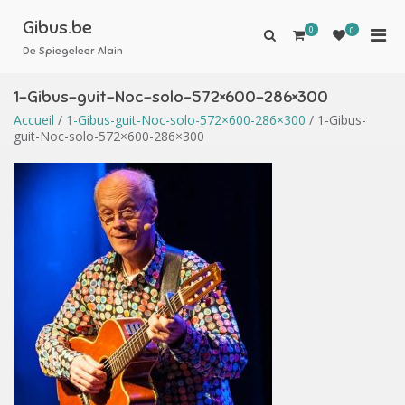
Aller
au
Gibus.be
0
Men
0
Afficher
contenu
le
De Spiegeleer Alain
prin
formulaire
pou
de
1-Gibus-guit-Noc-solo-572×600-286×300
mobi
recherche
Accueil
/
1-Gibus-guit-Noc-solo-572×600-286×300
/ 1-Gibus-
guit-Noc-solo-572×600-286×300