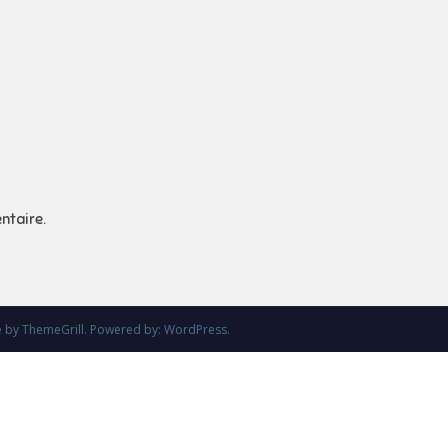
ntaire.
e
by ThemeGrill. Powered by:
WordPress
.