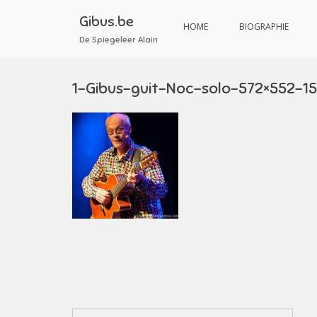
Aller
au
Gibus.be
HOME
BIOGRAPHIE
contenu
De Spiegeleer Alain
1-Gibus-guit-Noc-solo-572×552-1