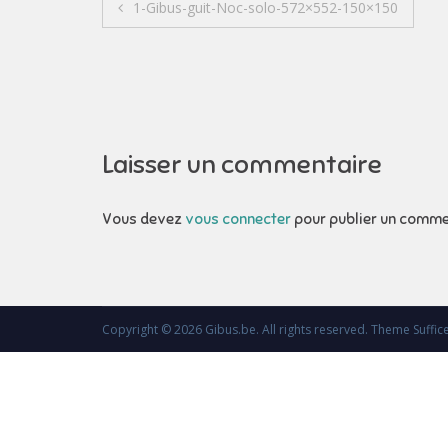
Navigation
1-Gibus-guit-Noc-solo-572×552-150×150
de
l’article
Laisser un commentaire
Vous devez
vous connecter
pour publier un comme
Copyright © 2026
Gibus.be
. All rights reserved. Theme
Suffic