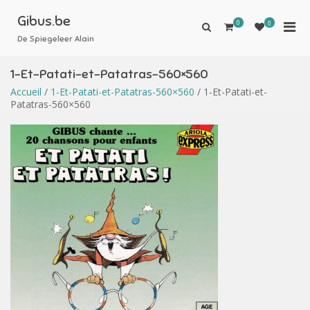
Aller
au
Gibus.be
0
Men
0
Afficher
contenu
le
De Spiegeleer Alain
prin
formulaire
pou
de
1-Et-Patati-et-Patatras-560×560
mobi
recherche
Accueil
/
1-Et-Patati-et-Patatras-560×560
/ 1-Et-Patati-et-
Patatras-560×560