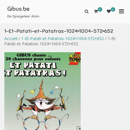
Aller
au
Gibus.be
0
Men
0
Afficher
contenu
le
De Spiegeleer Alain
prin
formulaire
pou
de
1-Et-Patati-et-Patatras-1024×1004-572×652
mobi
recherche
Accueil
/
1-Et-Patati-et-Patatras-1024×1004-572×652
/ 1-Et-
Patati-et-Patatras-1024×1004-572×652