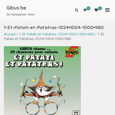
Aller
au
Gibus.be
0
Men
0
Afficher
contenu
le
De Spiegeleer Alain
prin
formulaire
pou
de
1-Et-Patati-et-Patatras-1024×1004-1000×980
mobi
recherche
Accueil
/
1-Et-Patati-et-Patatras-1024×1004-1000×980
/ 1-Et-
Patati-et-Patatras-1024×1004-1000×980