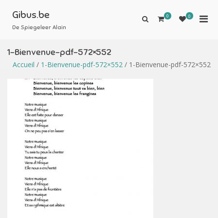
Aller
au
Gibus.be
0
Men
0
Afficher
contenu
le
De Spiegeleer Alain
prin
formulaire
pou
de
1-Bienvenue-pdf-572×552
mobi
recherche
Accueil
/
1-Bienvenue-pdf-572×552
/ 1-Bienvenue-pdf-572×552