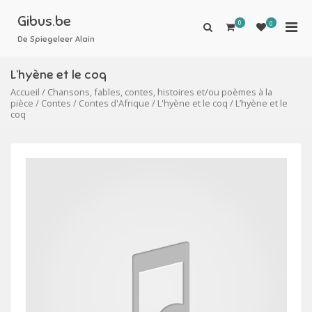
Aller
au
Gibus.be
0
Men
0
Afficher
contenu
le
De Spiegeleer Alain
prin
formulaire
pou
de
L’hyène et le coq
mobi
recherche
Accueil
/
Chansons, fables, contes, histoires et/ou poèmes à la
pièce
/
Contes
/
Contes d'Afrique
/
L'hyène et le coq
/ L’hyène et le
coq