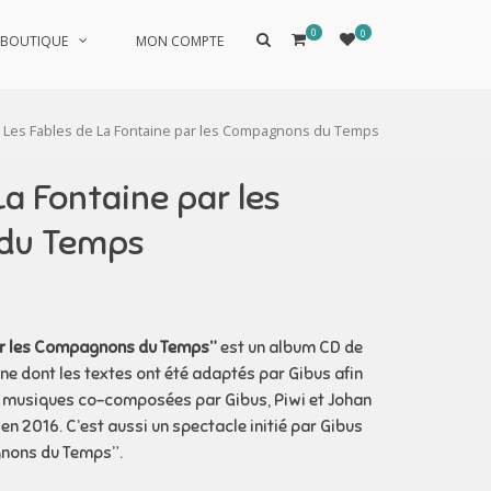
0
0
Afficher
BOUTIQUE
MON COMPTE
le
formulaire
de
recherche
 Les Fables de La Fontaine par les Compagnons du Temps
La Fontaine par les
du Temps
par les Compagnons du Temps”
est un album CD de
ine dont les textes ont été adaptés par Gibus afin
es musiques co-composées par Gibus, Piwi et Johan
en 2016. C’est aussi un spectacle initié par Gibus
gnons du Temps”.