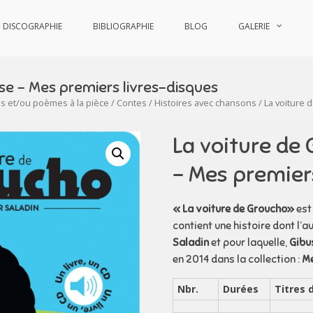
DISCOGRAPHIE
BIBLIOGRAPHIE
BLOG
GALERIE
se – Mes premiers livres-disques
es et/ou poèmes à la pièce
/
Contes
/
Histoires avec chansons
/ La voiture 
La voiture de
– Mes premier
« La voiture de Groucho»
est
contient une histoire dont l’a
Saladin
et pour laquelle,
Gibu
en 2014 dans la collection :
Me
Nbr.
Durées
Titres 