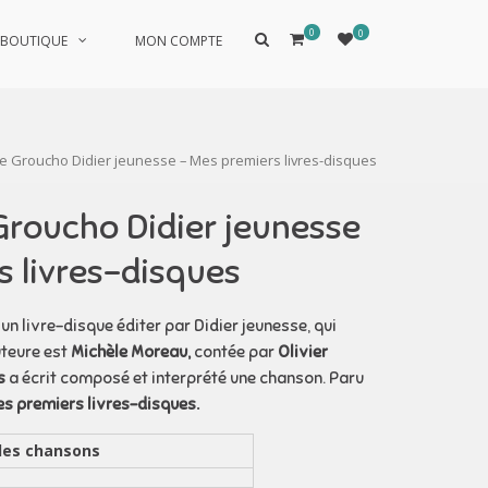
0
0
Afficher
BOUTIQUE
MON COMPTE
le
formulaire
de
recherche
de Groucho Didier jeunesse – Mes premiers livres-disques
 Groucho Didier jeunesse
s livres-disques
 un livre-disque éditer par Didier jeunesse, qui
uteure est
Michèle Moreau,
contée par
Olivier
s
a écrit composé et interprété une chanson. Paru
s premiers livres-disques.
des chansons