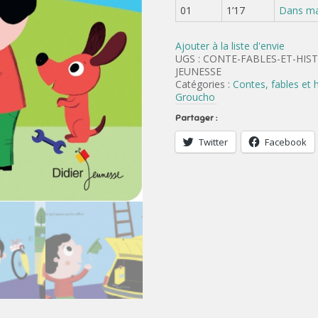
01
1’17
Dans ma
Ajouter à la liste d'envie
UGS :
CONTE-FABLES-ET-HIST
JEUNESSE
Catégories :
Contes, fables et h
Groucho
Partager :
Twitter
Facebook