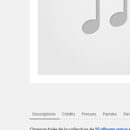
Descriptions
Crédits
Presses
Paroles
Des
Chanson tirée de la collection de
10 albums parus 