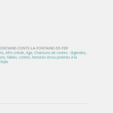
-FONTAINE-CONTE-LA-FONTAINE-DE-FER
ans
,
Afro-créole
,
Age
,
Chansons de contes - légendes
,
ns, fables, contes, histoires et/ou poèmes à la
,
Style