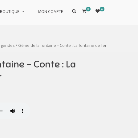
0
0
Afficher
BOUTIQUE
MON COMPTE
le
formulaire
de
recherche
légendes
/ Génie de la fontaine – Conte : La fontaine de fer
ntaine – Conte : La
r