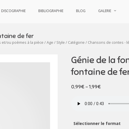
DISCOGRAPHIE
BIBLIOGRAPHIE
BLOG
GALERIE
ntaine de fer
s et/ou poèmes à la pièce
/
Age
/
Style
/
Catégorie
/
Chansons de contes - 
Génie de la fo
fontaine de fe
0,99
€
–
1,99
€
Sélectionner le format